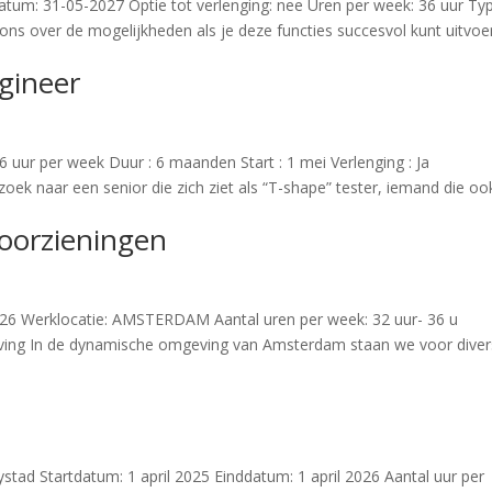
atum: 31-05-2027 Optie tot verlenging: nee Uren per week: 36 uur Ty
 ons over de mogelijkheden als je deze functies succesvol kunt uitvoe
gineer
36 uur per week Duur : 6 maanden Start : 1 mei Verlenging : Ja
ek naar een senior die zich ziet als “T-shape” tester, iemand die oo
Voorzieningen
26 Werklocatie: AMSTERDAM Aantal uren per week: 32 uur- 36 u
ving In de dynamische omgeving van Amsterdam staan we voor dive
lystad Startdatum: 1 april 2025 Einddatum: 1 april 2026 Aantal uur per