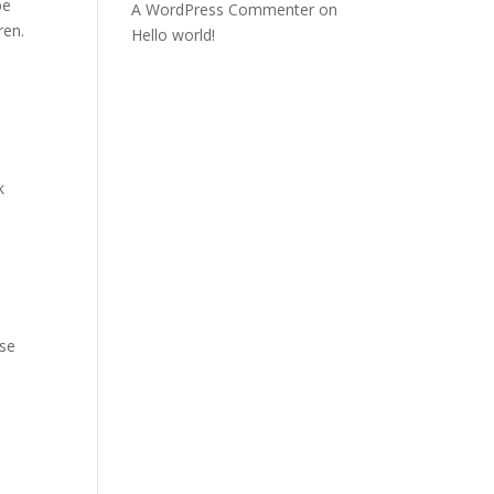
pe
A WordPress Commenter
on
ren.
Hello world!
k
rse