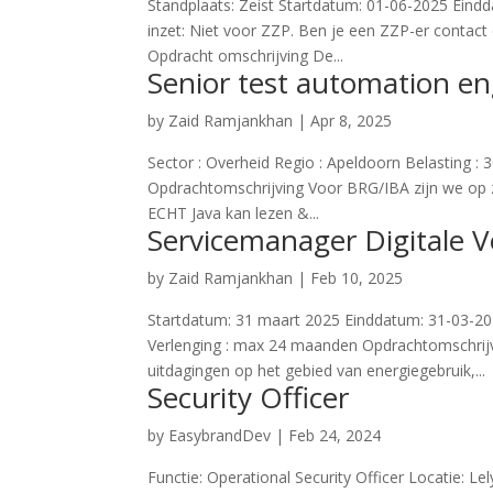
Standplaats: Zeist Startdatum: 01-06-2025 Eindd
inzet: Niet voor ZZP. Ben je een ZZP-er contact
Opdracht omschrijving De...
Senior test automation en
by
Zaid Ramjankhan
|
Apr 8, 2025
Sector : Overheid Regio : Apeldoorn Belasting : 
Opdrachtomschrijving Voor BRG/IBA zijn we op zo
ECHT Java kan lezen &...
Servicemanager Digitale 
by
Zaid Ramjankhan
|
Feb 10, 2025
Startdatum: 31 maart 2025 Einddatum: 31-03-20
Verlenging : max 24 maanden Opdrachtomschrij
uitdagingen op het gebied van energiegebruik,...
Security Officer
by
EasybrandDev
|
Feb 24, 2024
Functie: Operational Security Officer Locatie: Le