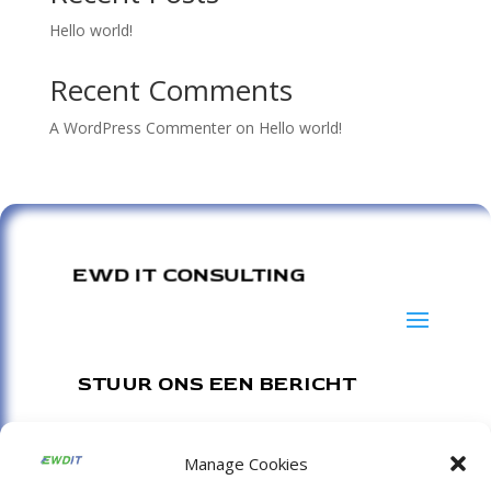
Hello world!
Recent Comments
A WordPress Commenter
on
Hello world!
EWD IT CONSULTING
STUUR ONS EEN BERICHT
Consulting :
shurly@ewdit.nl
Manage Cookies
Afstudeerscripties of stages :
info@ewdit.nl